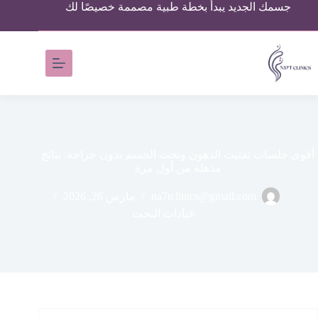
جسمك الجديد يبدأ بخطة طبية مصممة خصيصًا لك
أقوى جلسات تفتيت الدهون ونحت الجسم بدون جراحة: نتائج
مذهلة من أول مرة
na7tclinics@gmail.com
مارس 26, 2026
عيادات النحت