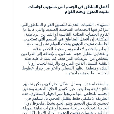
أفضل المناطق في الجسم التي تستجيب لجلسات
تفتيت الدهون ونحت القوام
تستهدف التقنيات الحديثة لتنسيق القوام المناطق التي
تتراكم فيها التجمعات الشحمية العنيدة، والتي غالباً ما
تقاوم الحميات الغذائية القاسية أو التمارين الرياضية
المكثفة. إن
أفضل المناطق في الجسم التي تستجيب
لجلسات تفتيت الدهون ونحت القوام
تشمل منطقة
البطن والخصر لإعادة رسم محيط الخصر بدقة،
والفخذين لتقليل حجم الساقين، بالإضافة إلى الذراعين
للتخلص من الترهلات المزعجة. كما تمتد فاعلية هذه
التقنية لتشمل الذقن المزدوج والرقبة لتحديد زوايا
الفك، ومنطقة الظهر السفلي والخواصر لإبراز خطوط
الجسم الطبيعية وجاذبيتها.
وباستخدام هذه الوسائل بشكل احترافي، يمكن تحقيق
نتائج دقيقة وطبيعية عبر تكسير الخلايا الدهنية وتحفيز
الجسم للتخلص منها تدريجياً عبر الجهاز اللمفاوي. هذه
الطريقة لا تكتفي فقط بتقليل الحجم، بل تساهم في
تحسين تناسق الجسم وشد الجلد بشكل ملحوظ دون
الحاجة لتدخلات جراحية معقدة أو فترات نقاهة طويلة.
لذا، تُعتبر
جلسات تفتيت الدهون
الخيار الأمثل لكل من