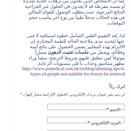
كما أن الأشخاص الذين يعانون من ترهلات جلدية شديدة
أو سمنة مفرطة قد لا يجدون في الحلول غير الجراحية
النتائج المرجوة، حيث يتطلب الوصول للقوام المثالي
في هذه الحالات تدخلاً طبياً من نوع آخر يناسب حجم
التوقعات.
لذا، يُعد التقييم الطبي الشامل خطوة استباقية لا غنى
عنها لتحديد مدى ملاءمة الحالة للتقنية المختارة. إن
الالتزام بهذه المعايير يضمن الحصول على نتائج آمنة
وفعّالة، ويجعل من
جلسات تفتيت الدهون
مساراً
موثوقاً لمن تنطبق عليهم شروط الترشح، سعياً وراء
مظهر متناسق وجذاب بأعلى مستويات الرعاية.
https://www.psmedical.com.hk/en/blog/slimming-tips/4-
types-of-people-not-suitable-for-frozen-fat-removal/
اترك ردّاً
لن يتم نشر عنوان بريدك الإلكتروني.
الحقول الإلزامية مشار إليها بـ
*
A
l
t
*
الاسم
e
r
n
*
البريد الإلكتروني
a