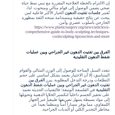
إن الالتزام بالخطة العلاجية المقررة مع تبني نمط حياة
صحي يضمن الوصول إلى قوام مثالي ومنحوت. لذا،
تُعتبر
جلسات تفتيت الدهون
الخيار الأكثر فاعلية لمن
يبحث عن نتائج حقيقية ومستدامة تمنحه الثقة بمظهره
الخارجي بأسلوب عصري وآمن.
https://www.plasticsurgery.org/news/articles/a-
comprehensive-guide-to-body-sculpting-techniques-
coolsculpting-liposuction-and-more
الفرق بين تفتيت الدهون غير الجراحي وبين عمليات
شفط الدهون التقليدية
تتعدد السبل المتاحة للوصول إلى الوزن المثالي والقوام
المتناسق، إلا أن الاختيار يعتمد بشكل أساسي على حجم
التطلعات ودرجة التدخل المطلوبة. يبرز
الفرق بين
تفتيت الدهون غير الجراحي وبين عمليات شفط الدهون
التقليدية
في الفلسفة المتبعة؛ فالتقنيات الحديثة تعتمد
على تحفيز الجسم داخلياً لتكسير الخلايا الدهنية وتحويلها
إلى مواد بسيطة يسهل تصريفها طبيعياً عبر الجهاز
اللمفاوي، مما يوفر مساراً آمناً ومنظماً بعيداً عن
مخاطر التخدير الكلي أو الندبات الجراحية.