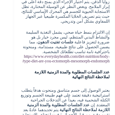
زوايا الذقن، يتم اختيار الإجراء الذي يمنح دقة أعلى في
إبراز الملامح. وبغض النظر عن الوسيلة المختارة، تظل
الاستجابة الحيوية للجسم هي المحرك الأساسي للنتائج،
حيث يتم تصريف الخلايا المكسرة طبيعياً عبر الجهاز
اللمفاوي بشكل آمن وتدريجي.
إن الالتزام بنمط حياة صحي، يشمل التغذية السليمة
والنشاط البدني المنتظم، ليس مجرد خيار بل هو
ضرورة لتعزيز فاعلية
جلسات تفتيت الدهون
، مما
يضمن الحصول على نتائج طبيعية، مستدامة، ومنحوتة
باحترافية تامة تناسب تطلعاتك الشخصية.
https://www.everydayhealth.com/diet-nutrition/body-
type-diet-are-you-ectomorph-mesomorph-endomorph/
عدد الجلسات المطلوبة والمدة الزمنية اللازمة
لملاحظة النتائج النهائية
يعتبر الوصول إلى جسم متناسق ومنحوت هدفاً يتطلب
استراتيجية دقيقة تعتمد على فهم طبيعة الجسم وتوزيع
الكتلة الشحمية فيه، بعيداً عن التدخلات الجراحية
المعقدة. إن
عدد الجلسات المطلوبة والمدة الزمنية
اللازمة لملاحظة النتائج النهائية
يتم تحديدهما عادةً بعد
تقييم دقيق من قِبل الأخصائي؛ فبينما تختلف الاستجابة