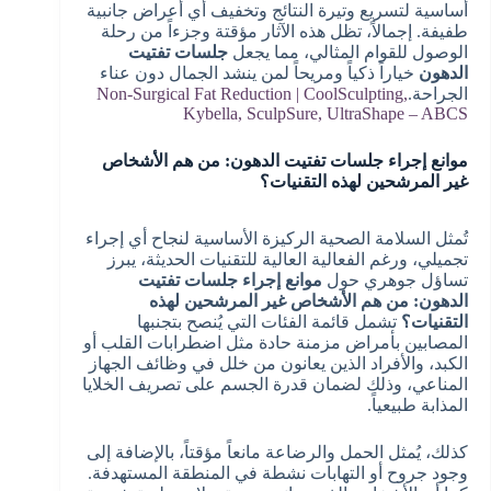
أساسية لتسريع وتيرة النتائج وتخفيف أي أعراض جانبية
طفيفة. إجمالاً، تظل هذه الآثار مؤقتة وجزءاً من رحلة
الوصول للقوام المثالي، مما يجعل
جلسات تفتيت
الدهون
خياراً ذكياً ومريحاً لمن ينشد الجمال دون عناء
الجراحة.
Non-Surgical Fat Reduction | CoolSculpting,
Kybella, SculpSure, UltraShape – ABCS
موانع إجراء جلسات تفتيت الدهون: من هم الأشخاص
غير المرشحين لهذه التقنيات؟
تُمثل السلامة الصحية الركيزة الأساسية لنجاح أي إجراء
تجميلي، ورغم الفعالية العالية للتقنيات الحديثة، يبرز
تساؤل جوهري حول
موانع إجراء جلسات تفتيت
الدهون: من هم الأشخاص غير المرشحين لهذه
التقنيات؟
تشمل قائمة الفئات التي يُنصح بتجنبها
المصابين بأمراض مزمنة حادة مثل اضطرابات القلب أو
الكبد، والأفراد الذين يعانون من خلل في وظائف الجهاز
المناعي، وذلك لضمان قدرة الجسم على تصريف الخلايا
المذابة طبيعياً.
كذلك، يُمثل الحمل والرضاعة مانعاً مؤقتاً، بالإضافة إلى
وجود جروح أو التهابات نشطة في المنطقة المستهدفة.