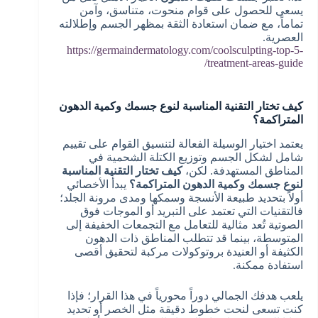
يسعى للحصول على قوام منحوت، متناسق، وآمن
تماماً، مع ضمان استعادة الثقة بمظهر الجسم وإطلالته
العصرية.
https://germaindermatology.com/coolsculpting-top-5-
treatment-areas-guide/
كيف تختار التقنية المناسبة لنوع جسمك وكمية الدهون
المتراكمة؟
يعتمد اختيار الوسيلة الفعالة لتنسيق القوام على تقييم
شامل لشكل الجسم وتوزيع الكتلة الشحمية في
المناطق المستهدفة. لكن،
كيف تختار التقنية المناسبة
لنوع جسمك وكمية الدهون المتراكمة؟
يبدأ الأخصائي
أولاً بتحديد طبيعة الأنسجة وسمكها ومدى مرونة الجلد؛
فالتقنيات التي تعتمد على التبريد أو الموجات فوق
الصوتية تُعد مثالية للتعامل مع التجمعات الخفيفة إلى
المتوسطة، بينما قد تتطلب المناطق ذات الدهون
الكثيفة أو العنيدة بروتوكولات مركبة لتحقيق أقصى
استفادة ممكنة.
يلعب هدفك الجمالي دوراً محورياً في هذا القرار؛ فإذا
كنت تسعى لنحت خطوط دقيقة مثل الخصر أو تحديد