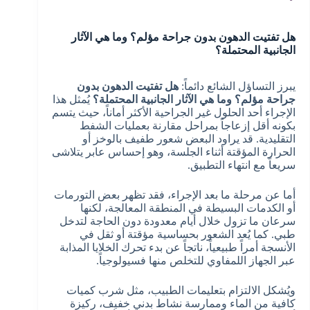
هل تفتيت الدهون بدون جراحة مؤلم؟ وما هي الآثار
الجانبية المحتملة؟
يبرز التساؤل الشائع دائماً:
هل تفتيت الدهون بدون
جراحة مؤلم؟ وما هي الآثار الجانبية المحتملة؟
يُمثل هذا
الإجراء أحد الحلول غير الجراحية الأكثر أماناً، حيث يتسم
بكونه أقل إزعاجاً بمراحل مقارنة بعمليات الشفط
التقليدية. قد يراود البعض شعور طفيف بالوخز أو
الحرارة المؤقتة أثناء الجلسة، وهو إحساس عابر يتلاشى
سريعاً مع انتهاء التطبيق.
أما عن مرحلة ما بعد الإجراء، فقد تظهر بعض التورمات
أو الكدمات البسيطة في المنطقة المعالجة، لكنها
سرعان ما تزول خلال أيام معدودة دون الحاجة لتدخل
طبي. كما يُعد الشعور بحساسية مؤقتة أو ثقل في
الأنسجة أمراً طبيعياً، ناتجاً عن بدء تحرك الخلايا المذابة
عبر الجهاز اللمفاوي للتخلص منها فسيولوجياً.
ويُشكل الالتزام بتعليمات الطبيب، مثل شرب كميات
كافية من الماء وممارسة نشاط بدني خفيف، ركيزة