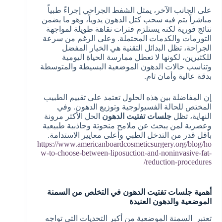
على الجانب الآخر، يمثل الشفط الجراحي إجراءً طبياً
مباشراً يتم فيه سحب كتل الدهون يدوياً، وهو ما يضمن
نتائج فورية لكنه يستلزم فترات نقاهة طويلة لمواجهة
التورمات والكدمات المحتملة. وعلى الرغم من سرعة
الجراحة، تظل البدائل التقنية هي الخيار المفضل
للكثيرين، لكونها لا تعطل ممارسة الحياة اليومية
وتناسب حالات الدهون الموضعية البسيطة والمتوسطة
بدقة عالية وأمان تام.
إن المفاضلة بين هذه الحلول تعتمد على تقييم الطبيب
المختص للحالة الفسيولوجية وتوزيع الدهون. وفي
النهاية، تظل
جلسات تفتيت الدهون
الحل الأكثر مرونة
وعصرية لمن يبحث عن ملامح منحوتة وجاذبية طبيعية
بأقل قدر من التدخل الطبي وأعلى معايير الاستدامة.
https://www.americanboardcosmeticsurgery.org/blog/ho
w-to-choose-between-liposuction-and-noninvasive-fat-
reduction-procedures/
أهمية جلسات تفتيت الدهون في التخلص من السمنة
الموضعية والدهون العنيدة
تعتبر السمنة الموضعية من أكبر التحديات التي تواجه