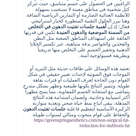
الراغبين في الحصول على جسم متناسق، حيث تتركز
كتل شحمية في مناطق معينة لا تستجيب بسهولة
للأنظمة الغذائية الصارمة أو التمارين الرياضية الشاقة.
وهنا تبرز الحلول التقنية المتطورة كخيار استراتيجي
فعال؛ إذ إن
أهمية جلسات تفتيت الدهون في التخلص
من السمنة الموضعية والدهون العنيدة
تكمن في قدرتها
الفائقة على استهداف المناطق الصعبة مثل البطن
والفخذين والخواصر بدقة متناهية، عبر تكسير الخلايا
الدهنية وتحفيز الجسم على التخلص منها تدريجياً
وبطريقة فسيولوجية آمنة.
تعتمد هذه الوسائل على طاقات حديثة مثل التبريد أو
الموجات فوق الصوتية لإحداث تغيير حقيقي في شكل
القوام دون الحاجة لغرف العمليات أو فترات نقاهة
طويلة. وتتميز النتائج بكونها طبيعية وتظهر بشكل متدرج
يتماشى مع استجابة الجسم اللمفاوية، مما يمنح مظهراً
أكثر انسيابية وجاذبية. ولضمان استدامة هذه النتائج
المذهلة، يبقى اتباع نمط حياة صحي وتغذية متوازنة
الركيزة الأساسية لتعظيم فاعلية
جلسات تفتيت الدهون
والحفاظ على قوام منحوت ومثالي لسنوات طويلة.
https://greenspringaesthetics.com/non-surgical-fat-
reduction-for-stubborn-fat/