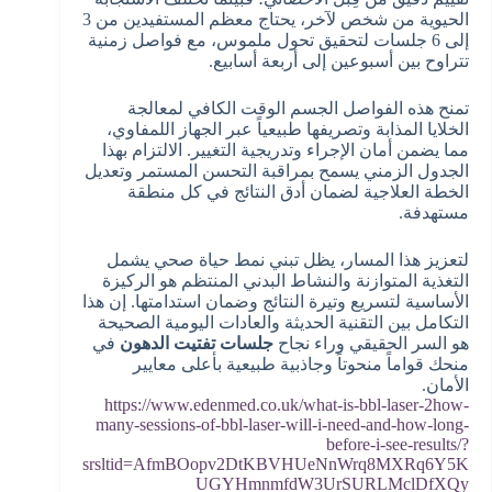
الحيوية من شخص لآخر، يحتاج معظم المستفيدين من 3
إلى 6 جلسات لتحقيق تحول ملموس، مع فواصل زمنية
تتراوح بين أسبوعين إلى أربعة أسابيع.
تمنح هذه الفواصل الجسم الوقت الكافي لمعالجة
الخلايا المذابة وتصريفها طبيعياً عبر الجهاز اللمفاوي،
مما يضمن أمان الإجراء وتدريجية التغيير. الالتزام بهذا
الجدول الزمني يسمح بمراقبة التحسن المستمر وتعديل
الخطة العلاجية لضمان أدق النتائج في كل منطقة
مستهدفة.
لتعزيز هذا المسار، يظل تبني نمط حياة صحي يشمل
التغذية المتوازنة والنشاط البدني المنتظم هو الركيزة
الأساسية لتسريع وتيرة النتائج وضمان استدامتها. إن هذا
التكامل بين التقنية الحديثة والعادات اليومية الصحيحة
هو السر الحقيقي وراء نجاح
جلسات تفتيت الدهون
في
منحك قواماً منحوتاً وجاذبية طبيعية بأعلى معايير
الأمان.
https://www.edenmed.co.uk/what-is-bbl-laser-2how-
many-sessions-of-bbl-laser-will-i-need-and-how-long-
before-i-see-results/?
srsltid=AfmBOopv2DtKBVHUeNnWrq8MXRq6Y5K
UGYHmnmfdW3UrSURLMclDfXQy