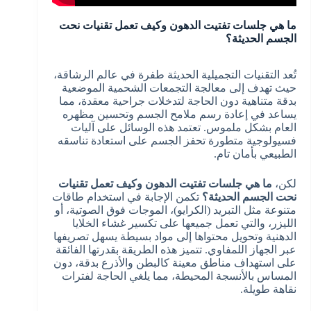
ما هي جلسات تفتيت الدهون وكيف تعمل تقنيات نحت
الجسم الحديثة؟
تُعد التقنيات التجميلية الحديثة طفرة في عالم الرشاقة،
حيث تهدف إلى معالجة التجمعات الشحمية الموضعية
بدقة متناهية دون الحاجة لتدخلات جراحية معقدة، مما
يساعد في إعادة رسم ملامح الجسم وتحسين مظهره
العام بشكل ملموس. تعتمد هذه الوسائل على آليات
فسيولوجية متطورة تحفز الجسم على استعادة تناسقه
الطبيعي بأمان تام.
لكن،
ما هي جلسات تفتيت الدهون وكيف تعمل تقنيات
نحت الجسم الحديثة؟
تكمن الإجابة في استخدام طاقات
متنوعة مثل التبريد (الكرايو)، الموجات فوق الصوتية، أو
الليزر، والتي تعمل جميعها على تكسير غشاء الخلايا
الدهنية وتحويل محتواها إلى مواد بسيطة يسهل تصريفها
عبر الجهاز اللمفاوي. تتميز هذه الطريقة بقدرتها الفائقة
على استهداف مناطق معينة كالبطن والأذرع بدقة، دون
المساس بالأنسجة المحيطة، مما يلغي الحاجة لفترات
نقاهة طويلة.