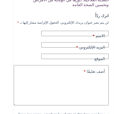
وتحسين الصحة العامة
اترك ردّاً
لن يتم نشر عنوان بريدك الإلكتروني.
الحقول الإلزامية مشار إليها بـ
*
A
l
t
*
الاسم
e
r
n
*
البريد الإلكتروني
a
t
الموقع
i
v
e
*
أضف تعليقًا
: