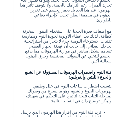
الجسم لاحتباس السوائل تحت الجلد، وهو ما يفسر عدم
تحرك الميزان رغم التزامك بالحمية، ولا يتوقف تأثير هذا
الهرمون عند هذا الحد بل يحفز الجسم على تخزين
الدهون في منطقة البطن تحديداً كإجراء دفاعي
للطوارئ.
مع إضعاف قدرة الخلايا على استخدام الدهون المخزنة
كطاقة، لذلك يعد إعطاء الأولوية لجودة النوم وممارسة
تقنيات الاسترخاء اليومية جزء لا يتجزأ من استراتيجية
نجاحك الغذائي، إلى جانب أن تهدئة الجهاز العصبي
تساهم بشكل مباشر في موازنة الهرمونات مما يدفع
الجسم للتخلي عن السوائل المحتبسة وحرق الدهون
بفعالية أكبر.
قلة النوم واضطراب الهرمونات المسؤولة عن الشبع
والجوع (اللبتين والغريلين)
يتسبب اضطراب ساعات النوم في خلل وظيفي
لهرمونات الجوع والشبع، وهو ما يسرع من وصولك
لمرحلة الثبات نتيجة لتأثيره على التحكم في شهيتك،
ويمكن توضيح ذلك في النقاط التالية:
تزيد قلة النوم من إفراز هذا الهرمون الذي يرسل