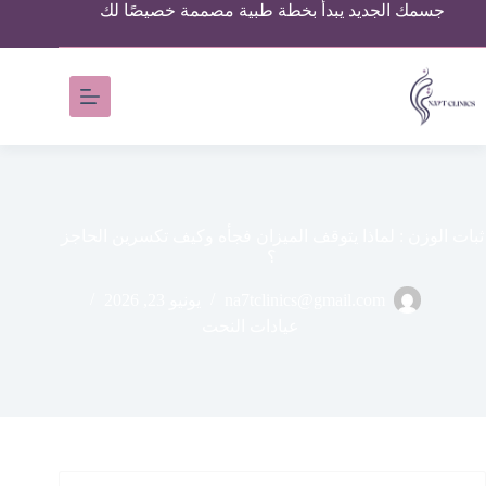
جسمك الجديد يبدأ بخطة طبية مصممة خصيصًا لك
ثبات الوزن : لماذا يتوقف الميزان فجأه وكيف تكسرين الحاجز
؟
na7tclinics@gmail.com
يونيو 23, 2026
عيادات النحت