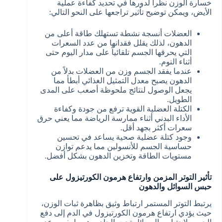
خسارة الوزن نظراً لدورها في تحديد كفاءة عملية
الأيض، ويمكن توضيح تأثير تراجعها على النحو التالي:
العضلات أنسجة نشطة تستهلك طاقة أعلى من
الدهون، لذلك يقلل فقدانها من عدد السعرات
التي يحرقها الجسم تلقائياً على مدار اليوم حتى
أثناء النوم.
عندما يفقد الجسم وزن من العضلات بدلاً من
الدهون يصبح معدل التمثيل الغذائي أبطأ مما
يجعل الوصول لنتائج ملحوظة أصعب على المدى
الطويل.
الكتلة العضلية القوية ترفع من جودة وكفاءة
الأداء البدني أثناء ممارسة الرياضة مما يعني حرق
سعرات أكثر بجهد أقل.
وجود كتلة عضلية صحية يساعد في تحسين
حساسية الجسم للأنسولين مما يدعم توازن
مستويات الطاقة وتخزين الدهون بشكل أفضل.
تأثير التوتر المزمن وارتفاع هرمون الكورتيزول على
حبس السوائل والدهون
يرتبط التوتر المستمر ارتباط وثيق بظاهرة ثبات الوزن،
حيث يؤدي ارتفاع هرمون الكورتيزول في الدم إلى دفع