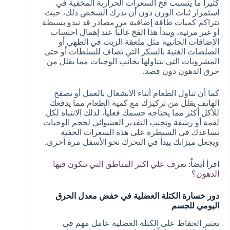
كثيراً ما يتسبب فخ السعرات الحرارية المخفية في
استمرار ثبات الوزن دون أن يدرك الشخص ذلك، حيث
تتراكم كميات طاقة إضافية من مصادر قد تبدو بسيطة
أو غير مرئية، ويبدأ هذا الفخ غالباً عند إهمال احتساب
الإضافات الجانبية مثل ملعقة الزيت في الطهي أو
الصلصات الغنية بالسكر التي تضاف للسلطات أو حتى
المشروبات التي نتناولها بجانب الوجبات مما يقلل من
حرق الدهون دون قصد.
كما أن تناول الطعام أثناء الانشغال بالعمل أو تصفح
الهاتف يقلل من تركيزك مع كمية الطعام مما يدفعك
للأكل أكثر مما يحتاجه جسمك فعلياً، لذلك الانتباه لكل
لقمة أو رشفة وتجنب التقدير العشوائي لحجم الوجبات
يساعدك في السيطرة على هذه السعرات الخفية
ويجعل ميزانك يبدأ في التحرك نحو الأسفل مرة أخرى.
اقرأ أيضاً:
تعرف علي اكثر المناطق التي تتكون فيها
الدهون؟
دور خسارة الكتلة العضلية في خفض معدل الحرق
اليومي للجسم
يعتبر الحفاظ على الكتلة العضلية عامل مهم في