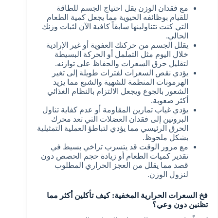
مع فقدان الوزن يقل احتياج الجسم للطاقة
للقيام بوظائفه الحيوية مما يجعل كمية الطعام
التي كنت تتناولينها سابقاً كافية الآن لثبات وزنك
الحالي.
يقلل الجسم من حركتك العفوية أو غير الإرادية
خلال اليوم مثل التململ أو الحركة البسيطة
لتقليل حرق السعرات والحفاظ على توازنه.
يؤدي نقص السعرات لفترات طويلة إلى تغير
الهرمونات المنظمة للشهية والشبع مما يزيد
الشعور بالجوع ويجعل الالتزام بالنظام الغذائي
أكثر صعوبة.
يؤدي غياب تمارين المقاومة أو عدم كفاية تناول
البروتين إلى فقدان العضلات التي تعد محرك
الحرق الرئيسي مما يؤدي لتباطؤ العملية التمثيلية
بشكل ملحوظ.
مع مرور الوقت قد يتسرب تراخي بسيط في
تقدير كميات الطعام أو زيادة حجم الحصص دون
قصد مما يقلل من العجز الحراري المطلوب
لنزول الوزن.
فخ السعرات الحرارية المخفية: كيف تأكلين أكثر مما
تظنين دون وعي؟