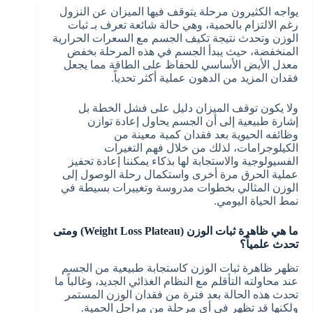
يواجه الكثيرون مرحلة يتوقف فيها الميزان عن النزول
رغم الالتزام بالحمية، وهي حالة شائعة تعرف بـ ثبات
الوزن وتحدث نتيجة تكيف الجسم مع السعرات الحرارية
المنخفضة، حيث يبدأ الجسم في هذه المرحلة بخفض
معدل الأيض الأساسي للحفاظ على الطاقة مما يجعل
فقدان المزيد من الدهون عملية أكثر تحدياً.
ولا يكون توقف الميزان دليل على فشل الخطة بل
إشارة طبيعية إلى أن الجسم يحاول إعادة توازن
وظائفه الحيوية بعد فقدان كمية معينة من
الكيلوجرامات، لذلك من خلال فهم التغيرات
الفسيولوجية والاستجابة لها بذكاء يمكننا إعادة تحفيز
عملية الحرق مرة أخرى واستكمال رحلة الوصول إلى
الوزن المثالي بخطوات مدروسة وتغييرات بسيطة في
نمط الحياة اليومي.
ما هي ظاهرة ثبات الوزن (Weight Loss Plateau) ومتى
تحدث علمياً؟
تظهر ظاهرة ثبات الوزن كاستجابة طبيعية من الجسم
عند محاولته التأقلم مع النظام الغذائي الجديد، وغالباً ما
تحدث هذه الحالة بعد فترة من فقدان الوزن المستمر
ولكنها قد تظهر في أي مرحلة من مراحل الحمية.