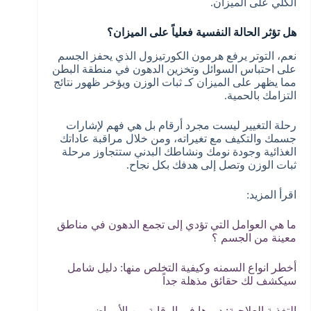
الكلي على الميزان.
هل تؤثر الحالة النفسية فعلياً على الميزان؟
نعم، التوتر يرفع هرمون الكورتيزول الذي يحفز الجسم
على احتباس السوائل وتخزين الدهون في منطقة البطن
مما يظهر على الميزان كـ ثبات الوزن ويؤخر ظهور نتائج
التزامك بالحمية.
رحلة التغيير ليست مجرد أرقام بل هي فهم لإشارات
جسمك والتكيف مع تغيراته، ومن خلال مراقبة عاداتك
الغذائية وجودة نومك ونشاطك البدني ستتجاوز مرحلة
ثبات الوزن وتصل إلى هدفك بكل نجاح.
اقرأ المزيد:
ما هي العوامل التي تؤدي إلى تجمع الدهون في مناطق
معينة من الجسم ؟
أخطر انواع السمنه وكيفية التخلص منها: دليل شامل
سيكشف لك حقائق مذهلة جداً
التغذية العلاجية: دورها في الوقاية من الأمراض