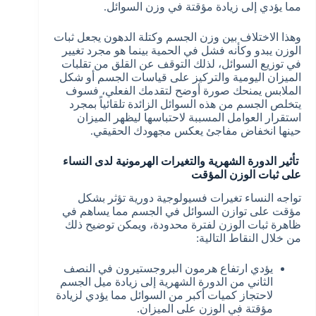
مما يؤدي إلى زيادة مؤقتة في وزن السوائل.
وهذا الاختلاف بين وزن الجسم وكتلة الدهون يجعل ثبات
الوزن يبدو وكأنه فشل في الحمية بينما هو مجرد تغيير
في توزيع السوائل، لذلك التوقف عن القلق من تقلبات
الميزان اليومية والتركيز على قياسات الجسم أو شكل
الملابس يمنحك صورة أوضح لتقدمك الفعلي، فسوف
يتخلص الجسم من هذه السوائل الزائدة تلقائياً بمجرد
استقرار العوامل المسببة لاحتباسها ليظهر الميزان
حينها انخفاض مفاجئ يعكس مجهودك الحقيقي.
تأثير الدورة الشهرية والتغيرات الهرمونية لدى النساء
على ثبات الوزن المؤقت
تواجه النساء تغيرات فسيولوجية دورية تؤثر بشكل
مؤقت على توازن السوائل في الجسم مما يساهم في
ظاهرة ثبات الوزن لفترة محدودة، ويمكن توضيح ذلك
من خلال النقاط التالية:
يؤدي ارتفاع هرمون البروجستيرون في النصف
الثاني من الدورة الشهرية إلى زيادة ميل الجسم
لاحتجاز كميات أكبر من السوائل مما يؤدي لزيادة
مؤقتة في الوزن على الميزان.