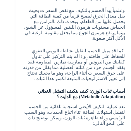
وعلمياً يبدأ الجسم بالتكيف مع نقص السعرات بحيث
يقل معدل الحرق ليصبح قريباً من كمية الطاقة التي
يحصل عليها من الطعام، ويحدث ذلك بالتزامن مع
انخفاض مستويات هرمون اللبتين المسؤول عن الشبع،
بينما يرتفع هرمون الجوع مما يجعل مقاومة الرغبة في
الأكل أكثر صعوبة.
كما قد يميل الجسم لتقليل نشاطه اليومي العفوي
للحفاظ على طاقته، وإذا لم يتم التركيز على تناول
كفايتك من البروتين أو ممارسة تمارين المقاومة فقد
يفقد الجسم جزء من كتلته العضلية مما يقلل من قدرته
على حرق السعرات أثناء الراحة، وهو ما يجعلك تحتاج
إلى تغيير الاستراتيجيات المتبعة لكسر هذا الثبات.
أسباب ثبات الوزن: كيف يتكيف التمثيل الغذائي
(Metabolic Adaptation) مع الدايت؟
تعد عملية التكيف الأيضي استجابة تلقائية من الجسم
لتقليل استهلاك الطاقة أثناء اتباع الحميات، وهو السبب
الرئيسي وراء ظاهرة ثبات الوزن، ويمكن توضيح ذلك
على النحو التالي: