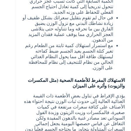
الكمية السابقة التي كانت تسبب عجز حراري
تتحول تدريجياً إلى كمية تعادل احتياج الجسم
الفعلي للحفاظ على وزنه الجديد.
في حال لم تقوم بتقليل سعراتك بشكل طفيف أو
زيادة نشاطك البدني مع نزول الوزن يضيق
الفارق بين ما تحرقه وما تتناوله حتى يتلاشى
العجز الحراري مما يوقف عملية فقدان المزيد
من الدهون.
مع استمرار استهلاك كمية ثابتة من الطعام رغم
تغير كتلة الجسم يعيد الجسم ضبط كفاءته
ليستهلك طاقة أقل مما يحول النظام الغذائي
الحالي من نظام للتنحيف إلى نظام للمحافظة
على الوزن.
الاستهلاك المفرط للأطعمة الصحية (مثل المكسرات
والزيوت) وأثره على الميزان
يؤدي الإفراط في تناول بعض الأطعمة ذات القيمة
الغذائية العالية إلى حدوث ثبات الوزن نتيجة احتواء هذه
الأصناف على كثافة سعرات مرتفعة في كميات
صغيرة، فالمكسرات وزيت الزيتون وزبدة الفول
السوداني تعد مصادر غنية بالدهون المفيدة ولكن
التغافل عن قياس حصصها اليومية يجعل إجمالي
السعرات المتناولة يتجاوز ما يحتاجه الجسم فعلياً دون