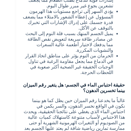
إشارات قوية للدماغ بطلب الطعام مما يجعلك
تشعرين بجوع غير مبرر طوال اليوم.
يؤدي السهر إلى تراجع مستويات هذا الهرمون
المسؤول عن إعطاء الشعور بالامتلاء مما يضعف
قدرة جسمك على إدراك الإشارات التي تخبرك
بالتوقف عن الأكل.
يميل الجسم المنهك بسبب قلة النوم إلى البحث
عن مصادر طاقة سريعة لتعويض نقص الطاقة
مما يدفعك لاختيار أطعمة عالية السعرات
والنشويات المكررة.
الحرمان من النوم يؤثر على مناطق اتخاذ القرار
في الدماغ مما يجعل مقاومة الرغبة في تناول
الوجبات الخفيفة غير الصحية أكثر صعوبة في
اللحظات الحرجة.
حقيقة احتباس الماء في الجسم: هل يتغير رقم الميزان
بينما تخسرين الدهون؟
غالباً ما يخدعنا رقم الميزان حين يظل كما هو بينما
نكون في الواقع نخسر الدهون، والسر يكمن في
احتباس الماء الذي يغطي على نتائجنا الحقيقية، ويحدث
هذا الاحتباس لأسباب متنوعة كاستهلاك كميات عالية
من الصوديوم أو التغيرات الهرمونية الشهرية أو حتى
ممارسة تمارين رياضية شاقة لم يعتد عليها الجسم بعد