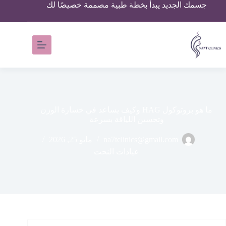
جسمك الجديد يبدأ بخطة طبية مصممة خصيصًا لك
ما هو بروتوكول HAG وكيف يساعد في خسارة الوزن
وتحسين اللياقة بسرعة
na7tclinics@gmail.com
مايو 25, 2026
عيادات النحت