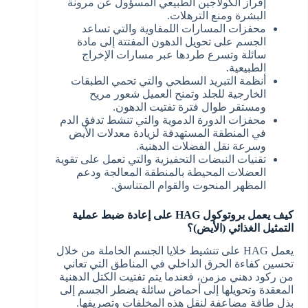
إفراز الكولاجين الطبيعي المسؤول عن مرونة
البشرة ومنع الترهلات.
محفزات المسارات اللمفاوية والتي تساعد
الجسم على تحويل الدهون المفتتة إلى مادة
سائلة وتسرع طردها عبر مسارات الإخراج
الطبيعية.
أنظمة التبريد السطحي والتي تحمي الطبقات
الخارجية للجلد وتمنح العميل شعور مريح
ومستقر طوال فترة تفتيت الدهون.
محفزات الدورة الدموية والتي تنشط تدفق الدم
في المنطقة المستهدفة لزيادة معدلات الأيض
وسرعة نقل الفضلات الدهنية.
تقنيات النبضات التحفيزية والتي تعمل على تقوية
العضلات المحيطة بالمنطقة المعالجة ودعم
المظهر المنحوت والقوام المتناسق.
كيف يعمل بروتوكول HAG على إعادة ضبط عملية
التمثيل الغذائي (الأيض)؟
يعمل HAG على تنشيط خلايا الجسم الخاملة من خلال
تحسين كفاءة الحرق الداخلي في المناطق التي تعاني
من ركود دهني مزمن، فعندما يتم تفتيت الكتل الدهنية
المعقدة وتحويلها إلى أحماض سائلة يضطر الجسم إلى
بذل طاقة مضاعفة لنقل هذه المخلفات وتصريفها.