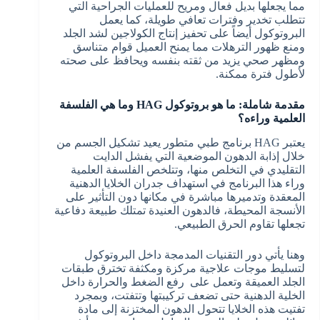
مما يجعلها بديل فعال ومريح للعمليات الجراحية التي
تتطلب تخدير وفترات تعافي طويلة، كما يعمل
البروتوكول أيضاً على تحفيز إنتاج الكولاجين لشد الجلد
ومنع ظهور الترهلات مما يمنح العميل قوام متناسق
ومظهر صحي يزيد من ثقته بنفسه ويحافظ على صحته
لأطول فترة ممكنة.
مقدمة شاملة: ما هو بروتوكول HAG وما هي الفلسفة
العلمية وراءه؟
يعتبر HAG برنامج طبي متطور يعيد تشكيل الجسم من
خلال إذابة الدهون الموضعية التي يفشل الدايت
التقليدي في التخلص منها، وتتلخص الفلسفة العلمية
وراء هذا البرنامج في استهداف جدران الخلايا الدهنية
المعقدة وتدميرها مباشرة في مكانها دون التأثير على
الأنسجة المحيطة، فالدهون العنيدة تمتلك طبيعة دفاعية
تجعلها تقاوم الحرق الطبيعي.
وهنا يأتي دور التقنيات المدمجة داخل البروتوكول
لتسليط موجات علاجية مركزة ومكثفة تخترق طبقات
الجلد العميقة وتعمل على رفع الضغط والحرارة داخل
الخلية الدهنية حتى تضعف تركيبتها وتتفتت، وبمجرد
تفتيت هذه الخلايا تتحول الدهون المختزنة إلى مادة