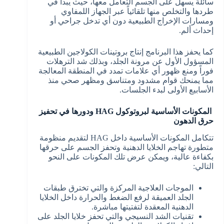
سائلة يسهل على الجسم التعامل معها، حيث يبدأ في
طردها والتخلص منها تلقائياً عبر الجهاز اللمفاوي
ومسارات الإخراج الطبيعية دون أي تدخل جراحي أو
إحداث ألم.
كما يحفز هذا البرنامج إنتاج بروتينات الكولاجين الطبيعية
المسؤول الأول عن مرونة الجلد، وبذلك شد الترهلات
فوراً ومنع ظهور أي علامات تمدد في المنطقة المعالجة
مما يمنحك قوام مشدود ومتناسق ومظهر صحي منذ
الأسابيع الأولى لبدء الجلسات.
المكونات الأساسية لبروتوكول HAG ودورها في تحفيز
حرق الدهون
تتكامل المكونات الأساسية داخل HAG لتقديم منظومة
متطورة تهاجم الخلايا الدهنية وتحفز الجسم على حرقها
بكفاءة عالية، ويمكن عرض تلك المكونات على النحو
التالي:
الموجات العلاجية المركزة والتي تخترق طبقات
الجلد العميقة لرفع الضغط والحرارة داخل الخلايا
الدهنية المعقدة لتفتيتها مباشرة.
تقنيات الشد النسيجي والتي تحفز خلايا الجلد على