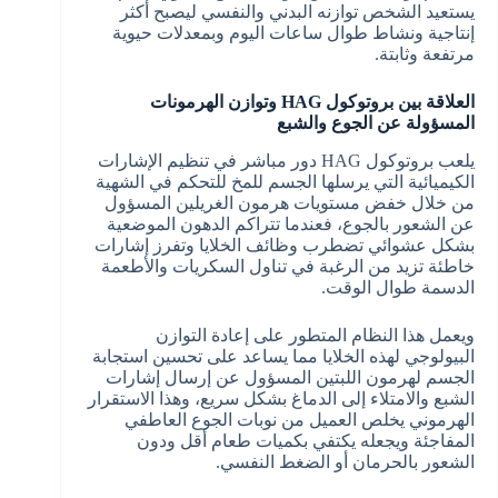
يستعيد الشخص توازنه البدني والنفسي ليصبح أكثر
إنتاجية ونشاط طوال ساعات اليوم وبمعدلات حيوية
مرتفعة وثابتة.
العلاقة بين بروتوكول HAG وتوازن الهرمونات
المسؤولة عن الجوع والشبع
يلعب بروتوكول HAG دور مباشر في تنظيم الإشارات
الكيميائية التي يرسلها الجسم للمخ للتحكم في الشهية
من خلال خفض مستويات هرمون الغريلين المسؤول
عن الشعور بالجوع، فعندما تتراكم الدهون الموضعية
بشكل عشوائي تضطرب وظائف الخلايا وتفرز إشارات
خاطئة تزيد من الرغبة في تناول السكريات والأطعمة
الدسمة طوال الوقت.
ويعمل هذا النظام المتطور على إعادة التوازن
البيولوجي لهذه الخلايا مما يساعد على تحسين استجابة
الجسم لهرمون اللبتين المسؤول عن إرسال إشارات
الشبع والامتلاء إلى الدماغ بشكل سريع، وهذا الاستقرار
الهرموني يخلص العميل من نوبات الجوع العاطفي
المفاجئة ويجعله يكتفي بكميات طعام أقل ودون
الشعور بالحرمان أو الضغط النفسي.