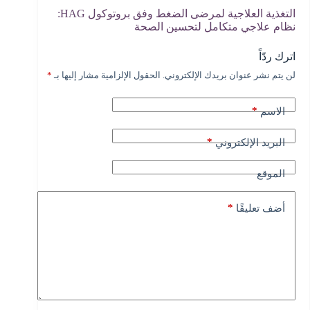
التغذية العلاجية لمرضى الضغط وفق بروتوكول HAG:
نظام علاجي متكامل لتحسين الصحة
اترك ردّاً
لن يتم نشر عنوان بريدك الإلكتروني.
الحقول الإلزامية مشار إليها بـ
*
A
l
t
*
الاسم
e
r
n
*
البريد الإلكتروني
a
t
الموقع
i
v
e
*
أضف تعليقًا
: