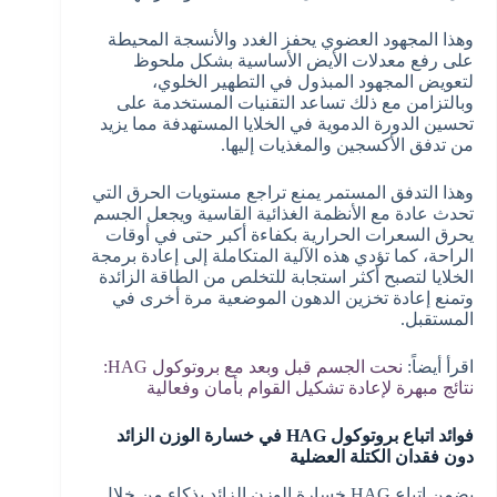
وهذا المجهود العضوي يحفز الغدد والأنسجة المحيطة
على رفع معدلات الأيض الأساسية بشكل ملحوظ
لتعويض المجهود المبذول في التطهير الخلوي،
وبالتزامن مع ذلك تساعد التقنيات المستخدمة على
تحسين الدورة الدموية في الخلايا المستهدفة مما يزيد
من تدفق الأكسجين والمغذيات إليها.
وهذا التدفق المستمر يمنع تراجع مستويات الحرق التي
تحدث عادة مع الأنظمة الغذائية القاسية ويجعل الجسم
يحرق السعرات الحرارية بكفاءة أكبر حتى في أوقات
الراحة، كما تؤدي هذه الآلية المتكاملة إلى إعادة برمجة
الخلايا لتصبح أكثر استجابة للتخلص من الطاقة الزائدة
وتمنع إعادة تخزين الدهون الموضعية مرة أخرى في
المستقبل.
اقرأ أيضاً:
نحت الجسم قبل وبعد مع بروتوكول HAG:
نتائج مبهرة لإعادة تشكيل القوام بأمان وفعالية
فوائد اتباع بروتوكول HAG في خسارة الوزن الزائد
دون فقدان الكتلة العضلية
يضمن اتباع HAG خسارة الوزن الزائد بذكاء من خلال