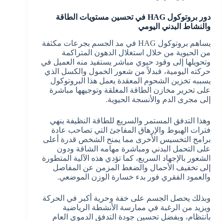
دور بروتوكول HAG في تحسين مستويات الطاقة
والنشاط البدني اليومي
يساهم بروتوكول HAG في مد الجسم بجرعات مكثفة
من الحيوية من خلال استغلال الدهون المتراكمة
وتحويلها إلى وقود حيوي مباشر يستفيد منه العميل في
حركته اليومية، فبدلاً من شعور الخمول والكسل الذي
يسببه تخزين الشحوم المعقدة يعمل هذا البروتوكول
على تحرير مخازن الطاقة المغلقة وتوجيهها مباشرة
إلى مجرى الدم والأنسجة الحيوية.
وهذا التدفق المستمر والسريع للطاقة النظيفة ينهي
فترات الهبوط والإرهاق المفاجئ التي تصاحب عادة
برامج التخسيس الأخرى مما يمنح الشخص قدرة أعلى
على التحمل البدني ومباشرة مهامه الشاقة ودون
الشعور بالإجهاد السريع، كما تؤدي هذه الآلية المتطورة
إلى تخفيف الأحمال والضغط المزمن عن المفاصل
والعمود الفقري فور بدء خسارة الوزن الموضعي.
وبذلك يحصل الجسم على خفة وحرية أكبر في الحركة
ويزيد من الرغبة في ممارسة الأنشطة الرياضية
بانتظام، وبفضل تحسين جودة التدفق الدموي العام