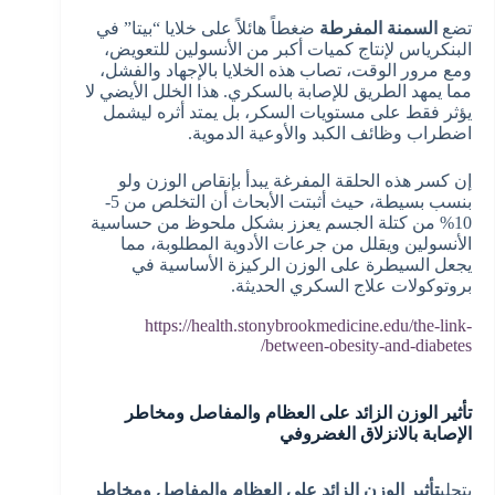
تضع
السمنة المفرطة
ضغطاً هائلاً على خلايا “بيتا” في
البنكرياس لإنتاج كميات أكبر من الأنسولين للتعويض،
ومع مرور الوقت، تصاب هذه الخلايا بالإجهاد والفشل،
مما يمهد الطريق للإصابة بالسكري. هذا الخلل الأيضي لا
يؤثر فقط على مستويات السكر، بل يمتد أثره ليشمل
اضطراب وظائف الكبد والأوعية الدموية.
إن كسر هذه الحلقة المفرغة يبدأ بإنقاص الوزن ولو
بنسب بسيطة، حيث أثبتت الأبحاث أن التخلص من 5-
10% من كتلة الجسم يعزز بشكل ملحوظ من حساسية
الأنسولين ويقلل من جرعات الأدوية المطلوبة، مما
يجعل السيطرة على الوزن الركيزة الأساسية في
بروتوكولات علاج السكري الحديثة.
https://health.stonybrookmedicine.edu/the-link-
between-obesity-and-diabetes/
تأثير الوزن الزائد على العظام والمفاصل ومخاطر
الإصابة بالانزلاق الغضروفي
يتجلى
تأثير الوزن الزائد على العظام والمفاصل ومخاطر