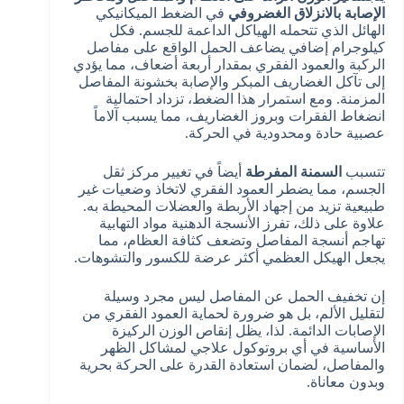
الإصابة بالانزلاق الغضروفي
في الضغط الميكانيكي
الهائل الذي تتحمله الهياكل الداعمة للجسم. فكل
كيلوجرام إضافي يضاعف الحمل الواقع على مفاصل
الركبة والعمود الفقري بمقدار أربعة أضعاف، مما يؤدي
إلى تآكل الغضاريف المبكر والإصابة بخشونة المفاصل
المزمنة. ومع استمرار هذا الضغط، تزداد احتمالية
انضغاط الفقرات وبروز الغضاريف، مما يسبب آلاماً
عصبية حادة ومحدودية في الحركة.
تتسبب
السمنة المفرطة
أيضاً في تغيير مركز ثقل
الجسم، مما يضطر العمود الفقري لاتخاذ وضعيات غير
طبيعية تزيد من إجهاد الأربطة والعضلات المحيطة به.
علاوة على ذلك، تفرز الأنسجة الدهنية مواد التهابية
تهاجم أنسجة المفاصل وتضعف كثافة العظام، مما
يجعل الهيكل العظمي أكثر عرضة للكسور والتشوهات.
إن تخفيف الحمل عن المفاصل ليس مجرد وسيلة
لتقليل الألم، بل هو ضرورة لحماية العمود الفقري من
الإصابات الدائمة. لذا، يظل إنقاص الوزن الركيزة
الأساسية في أي بروتوكول علاجي لمشاكل الظهر
والمفاصل، لضمان استعادة القدرة على الحركة بحرية
وبدون معاناة.