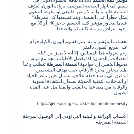
مؤشر كتلة الجسم (BMI) بدقة
الخطوة الأولى في
تقييم المخاطر الصحية المرتبطة بزيادة الوزن. تُعرَّف
السمنة طبياً بأنها تراكم غير طبيعي أو مفرط للدهون
يمثل خطراً على الصحة، ويتم تصنيفها كـ “مفرطة”
عندما يتجاوز مؤشر كتلة الجسم حاجز 40، أو 35 مع
وجود أمراض مزمنة كالسكر والضغط.
لحساب المؤشر بدقة، يتم تقسيم الوزن بالكيلوجرام
على مربع الطول بالمتر
رغم سهولة هذا المقياس، إلا أنه لا يميز بين كتلة
العضلات والدهون؛ لذا يفضل الأطباء دمجه مع قياس
محيط الخصر. إن مواجهة
السمنة المفرطة
تتطلب وعياً
طبياً يتجاوز مجرد الأرقام، حيث يهدف التشخيص
الدقيق إلى وضع خطة علاجية تشمل تغيير نمط الحياة
أو التدخلات التقنية الحديثة لضمان استعادة الحيوية
والوقاية من مضاعفات القلب والمفاصل على المدى
الطويل.
https://generalsurgery.ucsf.edu/condition/obesity
الأسباب الوراثية والبيئية التي تؤدي إلى الوصول لمرحلة
السمنة المفرطة