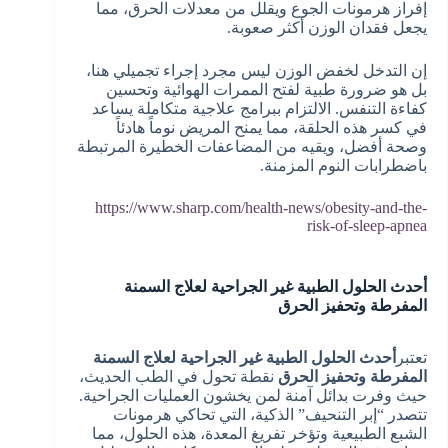
إفراز هرمونات الجوع ويقلل من معدلات الحرق، مما
يجعل فقدان الوزن أكثر صعوبة.
إن التدخل لخفض الوزن ليس مجرد إجراء تجميلي هنا،
بل هو ضرورة طبية لفتح الممرات الهوائية وتحسين
كفاءة التنفس. الالتزام ببرامج علاجية متكاملة يساعد
في كسر هذه الحلقة، مما يمنح المريض نوماً هادئاً
وصحة أفضل، ويقيه من المضاعفات الخطيرة المرتبطة
باضطرابات النوم المزمنة.
https://www.sharp.com/health-news/obesity-and-the-
risk-of-sleep-apnea
أحدث الحلول الطبية غير الجراحية لعلاج السمنة
المفرطة وتحفيز الحرق
تعتبر
أحدث الحلول الطبية غير الجراحية لعلاج السمنة
المفرطة وتحفيز الحرق
نقطة تحول في الطب الحديث،
حيث وفرت بدائل آمنة لمن يخشون العمليات الجراحية.
تتصدر “إبر التنحيف” الذكية، التي تحاكي هرمونات
الشبع الطبيعية وتؤخر تفريغ المعدة، هذه الحلول، مما