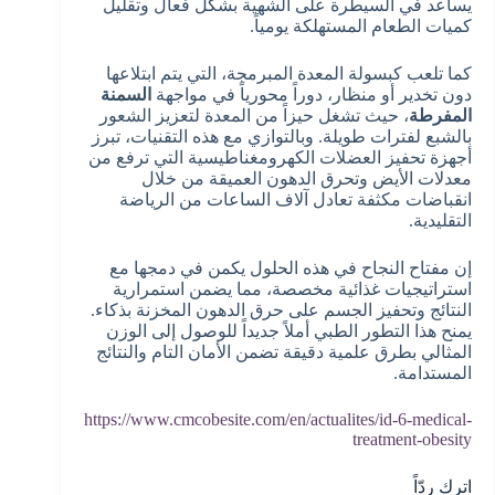
يساعد في السيطرة على الشهية بشكل فعال وتقليل
كميات الطعام المستهلكة يومياً.
كما تلعب كبسولة المعدة المبرمجة، التي يتم ابتلاعها
دون تخدير أو منظار، دوراً محورياً في مواجهة
السمنة
المفرطة
، حيث تشغل حيزاً من المعدة لتعزيز الشعور
بالشبع لفترات طويلة. وبالتوازي مع هذه التقنيات، تبرز
أجهزة تحفيز العضلات الكهرومغناطيسية التي ترفع من
معدلات الأيض وتحرق الدهون العميقة من خلال
انقباضات مكثفة تعادل آلاف الساعات من الرياضة
التقليدية.
إن مفتاح النجاح في هذه الحلول يكمن في دمجها مع
استراتيجيات غذائية مخصصة، مما يضمن استمرارية
النتائج وتحفيز الجسم على حرق الدهون المخزنة بذكاء.
يمنح هذا التطور الطبي أملاً جديداً للوصول إلى الوزن
المثالي بطرق علمية دقيقة تضمن الأمان التام والنتائج
المستدامة.
https://www.cmcobesite.com/en/actualites/id-6-medical-
treatment-obesity
اترك ردّاً