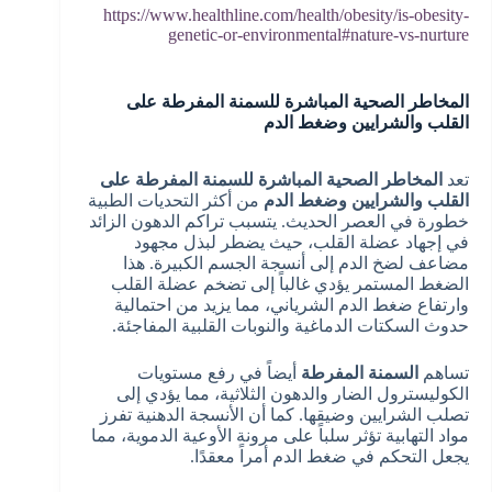
https://www.healthline.com/health/obesity/is-obesity-
genetic-or-environmental#nature-vs-nurture
المخاطر الصحية المباشرة للسمنة المفرطة على
القلب والشرايين وضغط الدم
تعد
المخاطر الصحية المباشرة للسمنة المفرطة على
القلب والشرايين وضغط الدم
من أكثر التحديات الطبية
خطورة في العصر الحديث. يتسبب تراكم الدهون الزائد
في إجهاد عضلة القلب، حيث يضطر لبذل مجهود
مضاعف لضخ الدم إلى أنسجة الجسم الكبيرة. هذا
الضغط المستمر يؤدي غالباً إلى تضخم عضلة القلب
وارتفاع ضغط الدم الشرياني، مما يزيد من احتمالية
حدوث السكتات الدماغية والنوبات القلبية المفاجئة.
تساهم
السمنة المفرطة
أيضاً في رفع مستويات
الكوليسترول الضار والدهون الثلاثية، مما يؤدي إلى
تصلب الشرايين وضيقها. كما أن الأنسجة الدهنية تفرز
مواد التهابية تؤثر سلباً على مرونة الأوعية الدموية، مما
يجعل التحكم في ضغط الدم أمراً معقدًا.