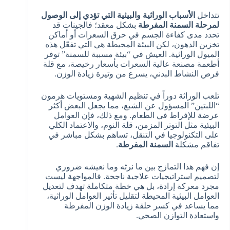
تتداخل
الأسباب الوراثية والبيئية التي تؤدي إلى الوصول
لمرحلة السمنة المفرطة
بشكل معقد؛ فالجينات قد
تحدد مدى كفاءة الجسم في حرق السعرات أو أماكن
تخزين الدهون، لكن البيئة المحيطة هي التي تفعّل هذه
الميول الوراثية. العيش في “بيئة مسببة للسمنة” توفر
أطعمة مصنعة عالية السعرات بأسعار رخيصة، مع قلة
فرص النشاط البدني، يسرع من وتيرة زيادة الوزن.
تلعب الوراثة دوراً في تنظيم الشهية ومستويات هرمون
“اللبتين” المسؤول عن الشبع، مما يجعل البعض أكثر
عرضة للإفراط في الطعام. ومع ذلك، فإن العوامل
البيئية مثل التوتر المزمن، قلة النوم، والاعتماد الكلي
على التكنولوجيا في التنقل، تساهم بشكل مباشر في
تفاقم مشكلة
السمنة المفرطة
.
إن فهم هذا التمازج بين ما نرثه وما نعيشه ضروري
لتصميم استراتيجيات علاجية ناجحة. فالمواجهة ليست
مجرد معركة إرادة، بل هي خطة متكاملة تهدف لتعديل
العوامل البيئية المحيطة لتقليل تأثير العوامل الوراثية،
مما يساعد في كسر حلقة زيادة الوزن المفرطة
واستعادة التوازن الصحي.