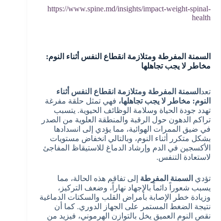
https://www.spine.md/insights/impact-weight-spinal-
health
السمنة المفرطة ومتلازمة انقطاع النفس أثناء النوم:
مخاطر لا يجب تجاهلها
تعد
السمنة المفرطة ومتلازمة انقطاع النفس أثناء
النوم: مخاطر لا يجب تجاهلها،
فهي تمثل حلقة مفرغة
تهدد جودة الحياة وسلامة الوظائف الحيوية. يتسبب
تراكم الدهون حول الرقبة والمنطقة العلوية من الصدر
في ضيق الممرات الهوائية، مما يؤدي إلى انسدادها
بشكل متكرر أثناء النوم، وبالتالي انخفاض مستويات
الأكسجين في الدم وإرشاد الدماغ للاستيقاظ المفاجئ
لاستعادة التنفس.
تؤدي
السمنة المفرطة
إلى تفاقم هذه الحالة، مما
يسبب شعوراً دائماً بالإجهاد نهاراً، وضعف التركيز،
وزيادة خطر الإصابة بأمراض القلب والسكتات الدماغية
نتيجة الضغط المستمر على الجهاز الدوري. كما أن
نقص النوم العميق يخل بالتوازن الهرموني، فيزيد من