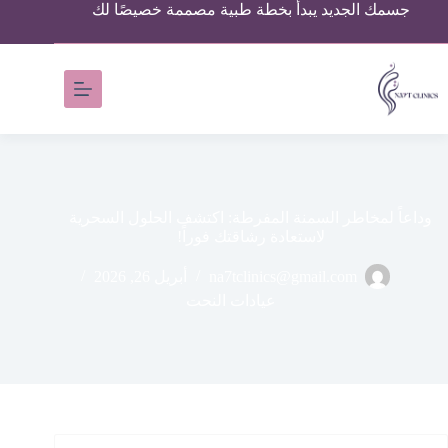
جسمك الجديد يبدأ بخطة طبية مصممة خصيصًا لك
وداعاً لمخاطر السمنة المفرطة: اكتشف الحلول السحرية
لاستعادة رشاقتك فوراً!
na7tclinics@gmail.com
أبريل 26, 2026
عيادات النحت