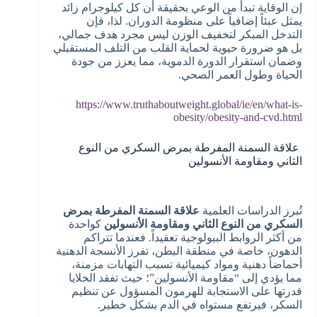
إن الوقاية تبدأ من الوعي بحقيقة أن كل كيلوجرام زائد
يمثل عبئاً إضافياً على منظومة الدوران. لذا، فإن
التدخل المبكر لتخفيف الوزن ليس مجرد هدف جمالي،
بل هو ضرورة حيوية لحماية القلب من التلف المستقبلي
وضمان استقرار الدورة الدموية، مما يعزز من جودة
الحياة وطول العمر الصحي.
https://www.truthaboutweight.global/ie/en/what-is-
obesity/obesity-and-cvd.html
علاقة السمنة المفرطة بمرض السكري من النوع
الثاني ومقاومة الأنسولين
تُبرز الدراسات العلمية
علاقة السمنة المفرطة بمرض
السكري من النوع الثاني ومقاومة الأنسولين
كواحدة
من أكثر الروابط البيولوجية تعقيداً. فعندما تتراكم
الدهون، خاصة في منطقة البطن، تفرز الأنسجة الدهنية
أحماضاً دهنية ومواد كيميائية تسبب التهابات مزمنة،
مما يؤدي إلى “مقاومة الأنسولين”؛ حيث تفقد الخلايا
قدرتها على الاستجابة للهرمون المسؤول عن تنظيم
السكر، فيرتفع مستواه في الدم بشكل خطير.