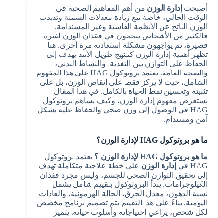
أصبحت
إدارة الوزن
من أهم المفاهيم الصحية في
الوقت الحالي، خاصة مع زيادة معدلات السمنة وتذبذب
الوزن الناتج عن الأنظمة القاسية وغير المستدامة.
فالكثير من الأشخاص ينجحون في فقدان الوزن لفترة
قصيرة، ثم يواجهون مشكلة استعادته مرة أخرى. هنا
تظهر أهمية إدارة الوزن كمنهج طويل الأمد يهدف إلى
الحفاظ على التوازن بين التغذية، والنشاط البدني،
والصحة العامة. يعتمد بروتوكول HAG على هذا المفهوم
الشامل، حيث لا يركز فقط على إنقاص الوزن، بل على
تثبيته وتحسين نمط الحياة بالكامل. في هذا المقال
نستعرض مفهوم إدارة الوزن، وكيف يساهم بروتوكول
HAG في الوصول إلى وزن صحي والحفاظ عليه بشكل
آمن ومستدام.
ما هو بروتوكول HAG لإدارة الوزن؟
ما هو بروتوكول HAG لإدارة الوزن ؟
يعتمد بروتوكول
HAG في
إدارة الوزن
على خطة علاجية متكاملة تهدف
إلى تحقيق التوازن الصحي للجسم، وليس مجرد فقدان
الكيلوجرامات. يبدأ البروتوكول بتقييم شامل يشمل
نسبة الدهون، معدل الحرق، الحالة الهرمونية، والعادات
اليومية. بناءً على هذا التقييم يتم تصميم برنامج مخصص
لكل شخص، يراعي احتياجاته وأسلوب حياته. يتميز