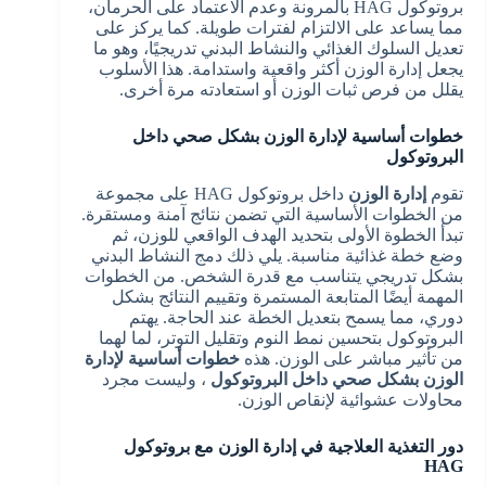
بروتوكول HAG بالمرونة وعدم الاعتماد على الحرمان،
مما يساعد على الالتزام لفترات طويلة. كما يركز على
تعديل السلوك الغذائي والنشاط البدني تدريجيًا، وهو ما
يجعل إدارة الوزن أكثر واقعية واستدامة. هذا الأسلوب
يقلل من فرص ثبات الوزن أو استعادته مرة أخرى.
خطوات أساسية لإدارة الوزن بشكل صحي داخل
البروتوكول
تقوم
إدارة الوزن
داخل بروتوكول HAG على مجموعة
من الخطوات الأساسية التي تضمن نتائج آمنة ومستقرة.
تبدأ الخطوة الأولى بتحديد الهدف الواقعي للوزن، ثم
وضع خطة غذائية مناسبة. يلي ذلك دمج النشاط البدني
بشكل تدريجي يتناسب مع قدرة الشخص. من الخطوات
المهمة أيضًا المتابعة المستمرة وتقييم النتائج بشكل
دوري، مما يسمح بتعديل الخطة عند الحاجة. يهتم
البروتوكول بتحسين نمط النوم وتقليل التوتر، لما لهما
من تأثير مباشر على الوزن. هذه
خطوات أساسية لإدارة
الوزن بشكل صحي داخل البروتوكول
، وليست مجرد
محاولات عشوائية لإنقاص الوزن.
دور التغذية العلاجية في إدارة الوزن مع بروتوكول
HAG