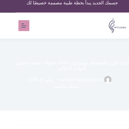
جسمك الجديد يبدأ بخطة طبية مصممة خصيصًا لك
إدارة الوزن باستخدام بروتوكول HAG: خطوات عملية لتحقيق
التوازن المثالي
na7tclinics@gmail.com
يناير 29, 2026
عيادات النحت