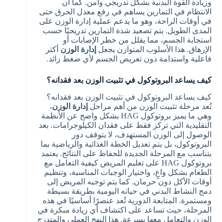
وزيادة القوة البدنية بشكل تدريجي وآمن. كما أن
الانتظام في التمارين يساهم في رفع معدل الحرق حتى
في أوقات الراحة، وهو ما يدعم عملية إدارة الوزن على
المدى الطويل. يتم تصعيد شدة التمارين تدريجيًا حسب
استجابة الجسم، مما يقلل من خطر الإصابات أو
الإرهاق. هذا الأسلوب المتوازن يجعل
إدارة الوزن
أكثر
فاعلية واستدامة دون تعريض الجسم لأي ضغط زائد.
كيف يساعد البروتوكول في تثبيت الوزن بعد فقدانه؟
كيف يساعد البروتوكول في تثبيت الوزن بعد فقدانه؟
تُعد مرحلة تثبيت الوزن من أهم مراحل
إدارة الوزن
،
وهي ما يميز بروتوكول HAG بشكل واضح عن الأنظمة
التقليدية التي تركز فقط على فقدان الكيلوجرامات. بعد
الوصول إلى الوزن المستهدف، لا يتوقف دور
البروتوكول، بل يتم تعديل الخطة الغذائية والرياضية بما
يتناسب مع المرحلة الجديدة للحفاظ على النتائج. يعتمد
بروتوكول HAG على تعليم المريض كيفية التعامل مع
الطعام بشكل واعٍ، واختيار الوجبات المناسبة، وتنظيم
أوقات الأكل دون حرمان. كما يتم توجيه المريض إلى
دمج النشاط البدني في حياته اليومية بطريقة بسيطة
ومستمرة. المتابعة الدورية تُعد عنصرًا أساسيًا في هذه
المرحلة، حيث تساعد على اكتشاف أي زيادة مبكرة في
الوزن والتعامل معها بسرعة. هذا النهج العملي والمتدرج