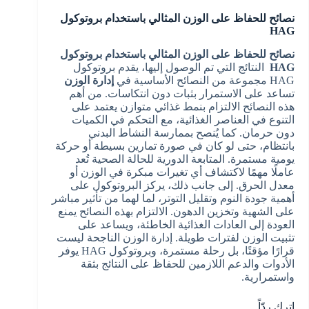
نصائح للحفاظ على الوزن المثالي باستخدام بروتوكول
HAG
نصائح للحفاظ على الوزن المثالي باستخدام بروتوكول
HAG
النتائج التي تم الوصول إليها، يقدم بروتوكول
HAG مجموعة من النصائح الأساسية في
إدارة الوزن
تساعد على الاستمرار بثبات دون انتكاسات. من أهم
هذه النصائح الالتزام بنمط غذائي متوازن يعتمد على
التنوع في العناصر الغذائية، مع التحكم في الكميات
دون حرمان. كما يُنصح بممارسة النشاط البدني
بانتظام، حتى لو كان في صورة تمارين بسيطة أو حركة
يومية مستمرة. المتابعة الدورية للحالة الصحية تُعد
عاملًا مهمًا لاكتشاف أي تغيرات مبكرة في الوزن أو
معدل الحرق. إلى جانب ذلك، يركز البروتوكول على
أهمية جودة النوم وتقليل التوتر، لما لهما من تأثير مباشر
على الشهية وتخزين الدهون. الالتزام بهذه النصائح يمنع
العودة إلى العادات الغذائية الخاطئة، ويساعد على
تثبيت الوزن لفترات طويلة. إدارة الوزن الناجحة ليست
قرارًا مؤقتًا، بل رحلة مستمرة، وبروتوكول HAG يوفر
الأدوات والدعم اللازمين للحفاظ على النتائج بثقة
واستمرارية.
اترك ردّاً