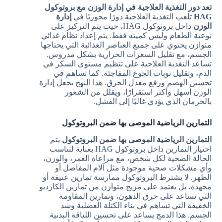
تعد دور التغذية العلاجية في إدارة الوزن مع بروتوكول
HAG
تلعب التغذية العلاجية دورًا محوريًا في
إدارة
الوزن
داخل بروتوكول HAG، حيث يتم التركيز على
نوعية الطعام وليس كميته فقط. يتم إعداد نظام غذائي
متوازن يحتوي على جميع العناصر الغذائية التي يحتاجها
الجسم، مع تقليل السعرات الحرارية بشكل مدروس.
تساعد التغذية العلاجية على تنظيم مستوى السكر في
الدم، وتقليل نوبات الجوع المفاجئة. كما تساهم في
تحسين الهضم ورفع معدل الحرق. هذا النهج يجعل إدارة
الوزن أسهل وأكثر استقرارًا، ويقلل من الشعور
بالحرمان الذي يؤدي غالبًا إلى الفشل.
التمارين الرياضية الموصى بها ضمن البروتوكول
التمارين الرياضية الموصى بها ضمن البروتوكول
يتم
اختيار التمارين داخل بروتوكول HAG بعناية لتناسب
الحالة الصحية لكل شخص، مع مراعاة العمر، والوزن،
وأي مشكلات صحية موجودة مثل آلام المفاصل أو
الظهر. لا يشترط البروتوكول ممارسة تمارين عنيفة أو
مجهدة، بل يعتمد على مزيج متوازن من تمارين الكارديو
التي تساعد على حرق الدهون، وتمارين المقاومة
الخفيفة التي تساهم في بناء الكتلة العضلية وشد
الجسم. هذا الدمج يساعد على تحسين اللياقة البدنية